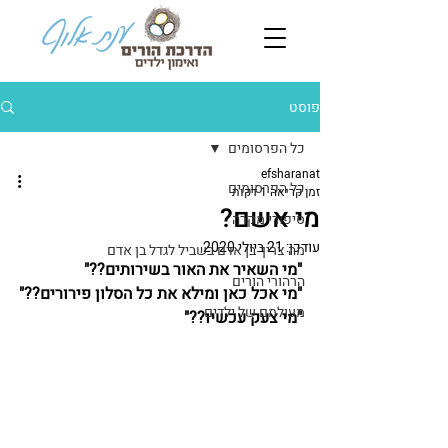
פוסט
כל הפרסומים
efsharanat
כל הפרסומים
זמן קריאה 1 דקות
מי אשם?
סיפורי מקרה
עודכן:
21 ביולי 2020
מה צריך בן אדם בשביל לגדל בן אדם
"מי השאיר את האור בשירותים??"
הרהורי הורים
"מי אכל כאן ומילא את כל הסלון פירורים??"
מעולמם של ילדים
"מי צעק עכשיו??"