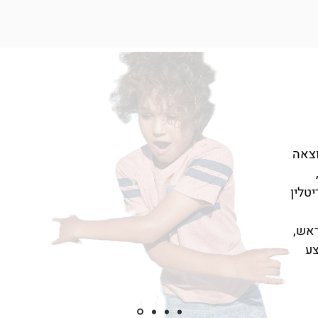
, כתוצאה
טלין
ראש,
צע