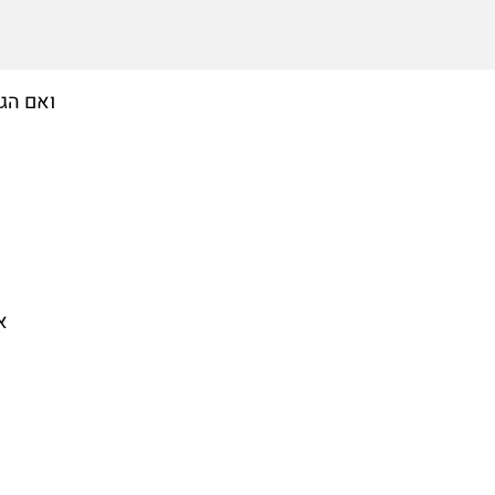
ואם הגע
א